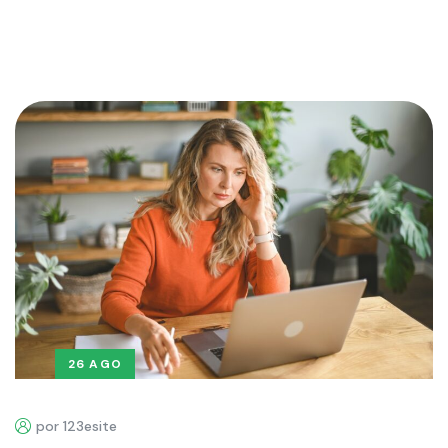
26 AGO
por 123esite