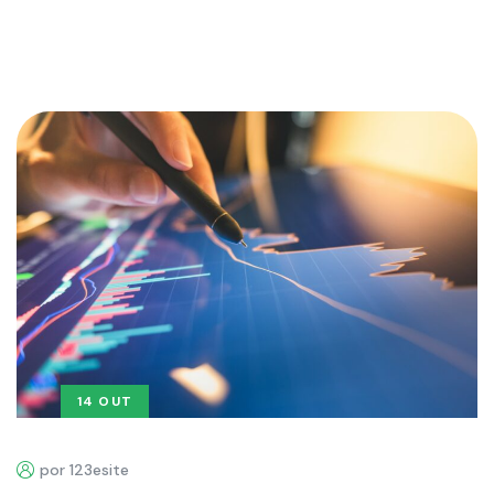
14 OUT
por 123esite