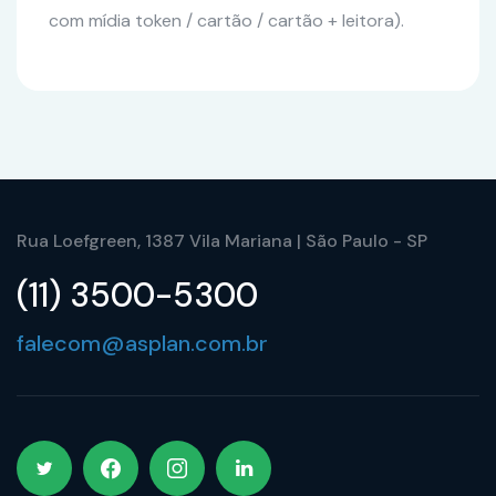
com mídia token / cartão / cartão + leitora).
Rua Loefgreen, 1387 Vila Mariana | São Paulo - SP
(11) 3500-5300
falecom@asplan.com.br