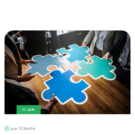
11 JUN
por 123esite