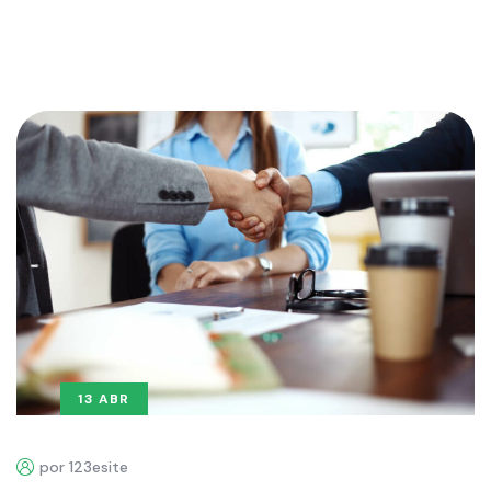
13 ABR
por 123esite