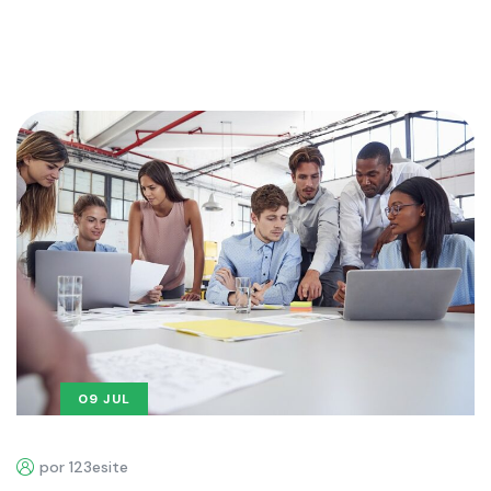
09 JUL
por 123esite