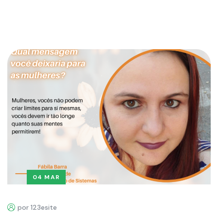
04 MAR
por 123esite