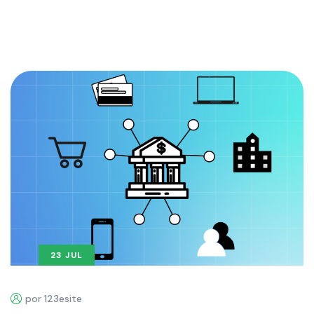
23 JUL
por 123esite