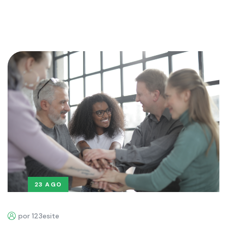
23 AGO
por 123esite