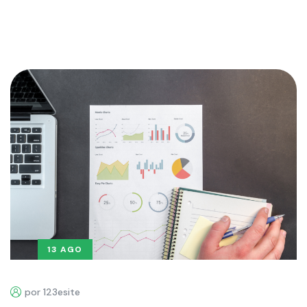
13 AGO
por 123esite