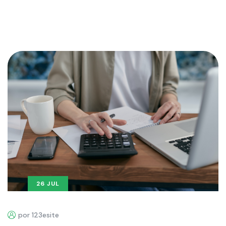
26 JUL
por 123esite