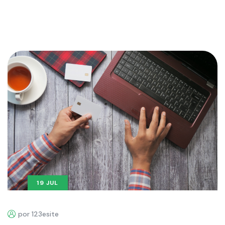
19 JUL
por 123esite