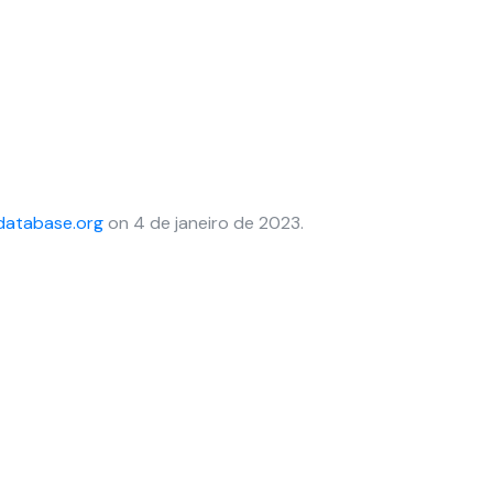
database.org
on 4 de janeiro de 2023.
Produtos e Soluções
C
Plataforma financeira
Gestão Contábil, Fiscal e DP