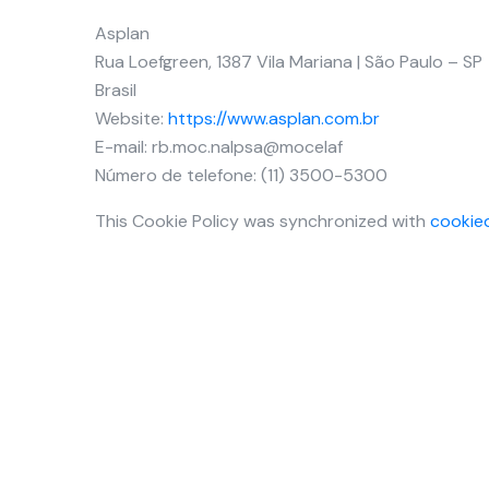
Asplan
Rua Loefgreen, 1387 Vila Mariana | São Paulo – SP
Brasil
Website:
https://www.asplan.com.br
E-mail:
rb.moc.nalpsa@mocelaf
Número de telefone: (11) 3500-5300
This Cookie Policy was synchronized with
cookie
Rua Loefgreen, 1387 Vila Mariana | São
Paulo - SP
(11) 3500-5300