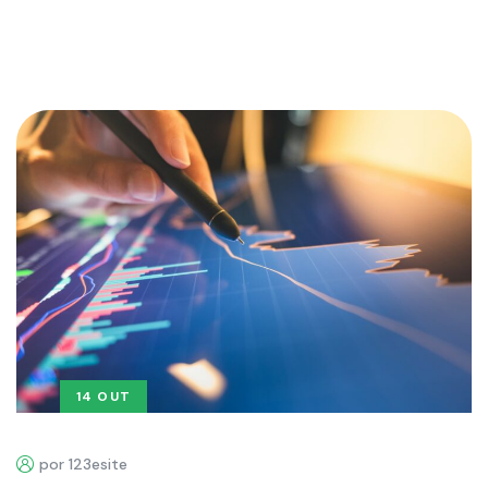
14 OUT
por 123esite