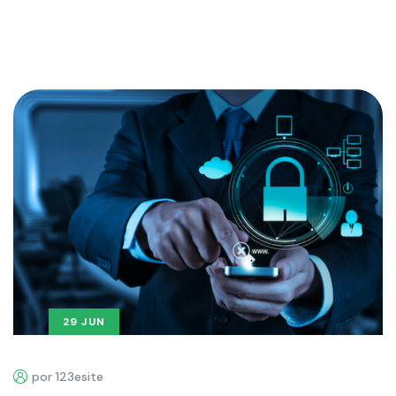
29 JUN
por 123esite