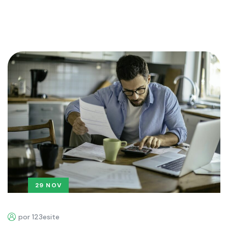
29 NOV
por 123esite