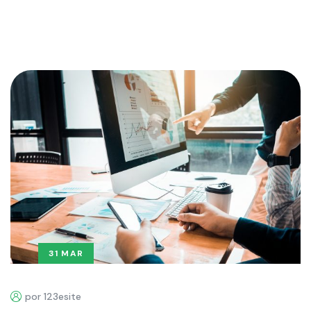
31 MAR
por 123esite