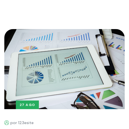
27 AGO
por 123esite