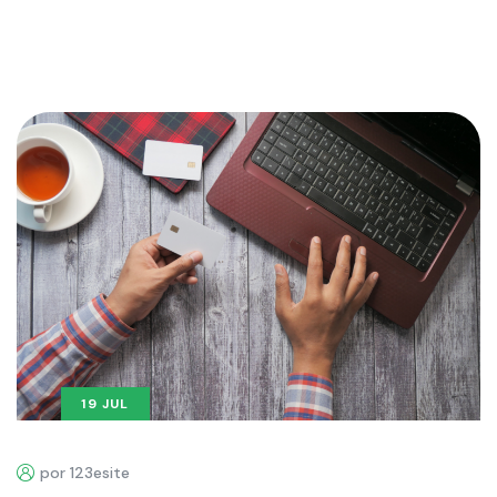
19 JUL
por 123esite