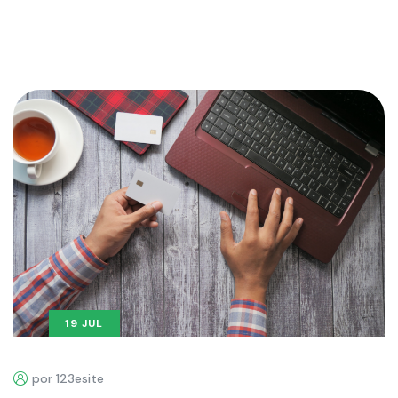
19 JUL
por 123esite