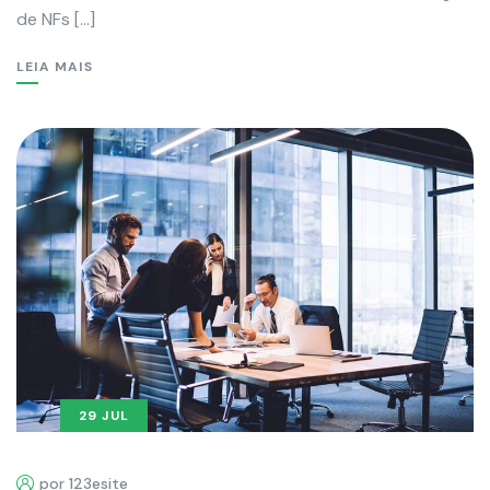
de NFs […]
LEIA MAIS
29 JUL
por 123esite