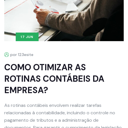
17 JUN
por 123esite
COMO OTIMIZAR AS
ROTINAS CONTÁBEIS DA
EMPRESA?
As rotinas contábeis envolvem realizar tarefas
relacionadas à contabilidade, incluindo o controle no
pagamento de tributos e a administração de
documentos. Para garantir o cumprimento da legislação