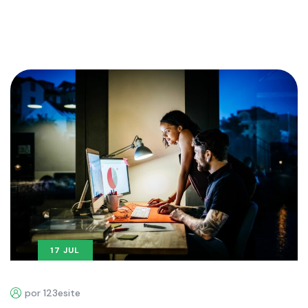
17 JUL
por 123esite