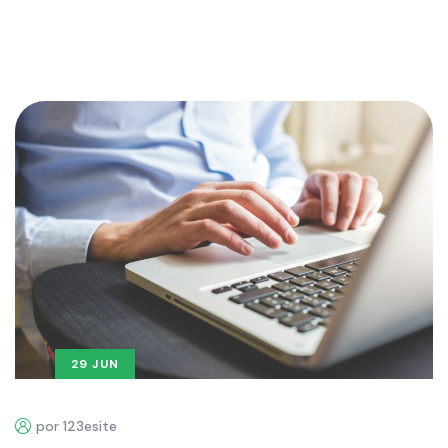
29 JUN
por 123esite