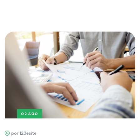
02 AGO
por 123esite