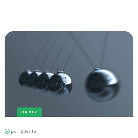
04 DEZ
por 123esite