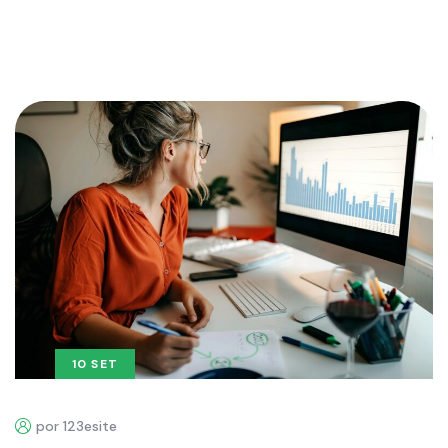
10 SET
por 123esite