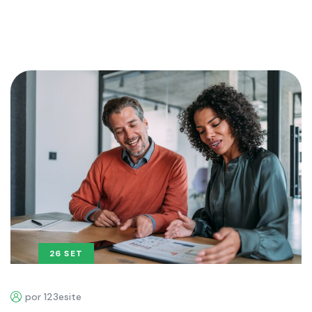
26 SET
por 123esite