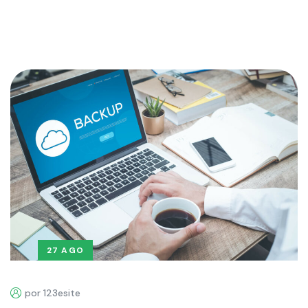
27 AGO
por 123esite