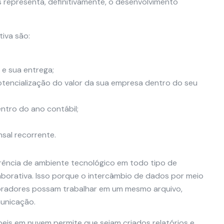
s representa, definitivamente, o desenvolvimento
iva são:
 e sua entrega;
otencialização do valor da sua empresa dentro do seu
entro do ano contábil;
nsal recorrente.
rência de ambiente tecnológico em todo tipo de
aborativa. Isso porque o intercâmbio de dados por meio
oradores possam trabalhar em um mesmo arquivo,
municação.
eis em nuvem permite que sejam criados relatórios e