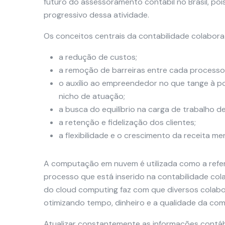
futuro do assessoramento contábil no Brasil, poi
progressivo dessa atividade.
Os conceitos centrais da contabilidade colaborat
a redução de custos;
a remoção de barreiras entre cada processo
o auxílio ao empreendedor no que tange à p
nicho de atuação;
a busca do equilíbrio na carga de trabalho d
a retenção e fidelização dos clientes;
a flexibilidade e o crescimento da receita me
A computação em nuvem é utilizada como a refe
processo que está inserido na contabilidade col
do cloud computing faz com que diversos colab
otimizando tempo, dinheiro e a qualidade da co
Atualizar constantemente as informações contáb