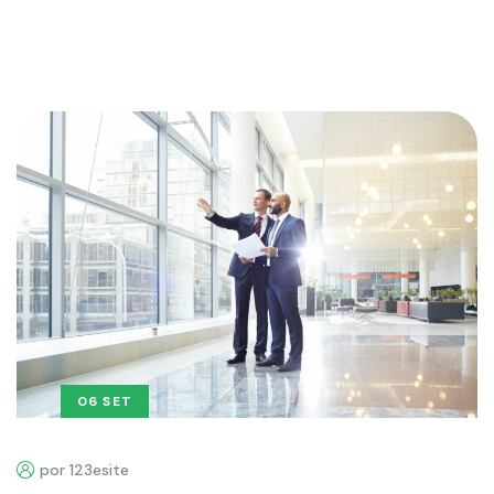
06 SET
por 123esite