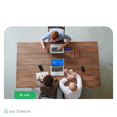
15 JUL
por 123esite