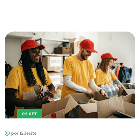
05 SET
por 123esite