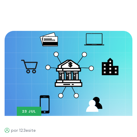
23 JUL
por 123esite