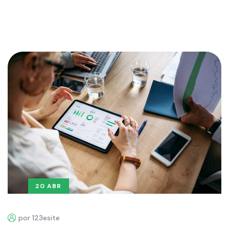
20 ABR
por 123esite