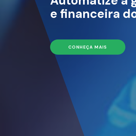
Automatize a g
e financeira d
CONHEÇA MAIS