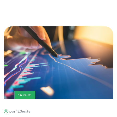
14 OUT
por 123esite