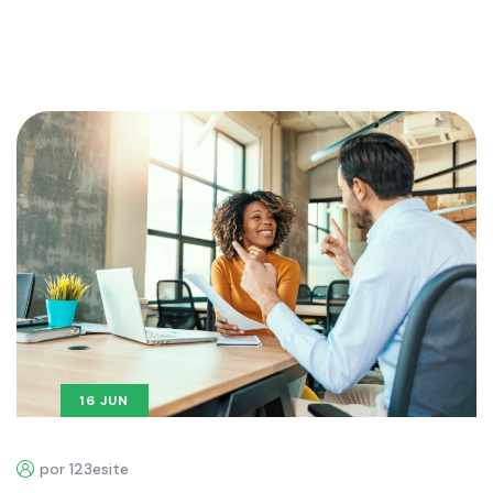
16 JUN
por 123esite